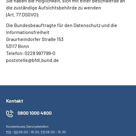
Sie haben die Möglichkeit, sich mit einer Beschwerde an
die zuständige Aufsichtsbehörde zu wenden
(Art. 77 DSGVO):
Die Bundesbeauftragte für den Datenschutz und die
Informationsfreiheit
Graurheindorfer Straße 153
53117 Bonn
Telefon: 0228 997799-0
poststelle@bfdi.bund.de
Kontakt
0800 1000 4800
Kostenloses Servicetelefon
MO
-
DO
08:00 - 19:00,
FR
08:00 - 15:30