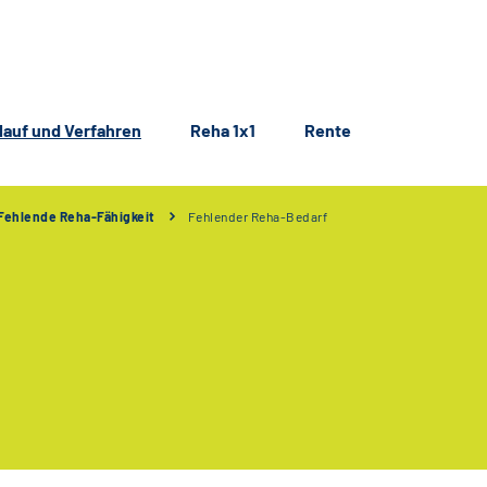
lauf und Verfahren
Reha 1x1
Rente
Fehlende Reha-Fähigkeit
Fehlender Reha-Bedarf