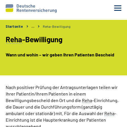
Startseite
…
Reha-Bewilligung
Reha-Voraussetzungen
Reha
-Bewilligung
Ihre Aufgaben
Wann und wohin – wir geben Ihren Patienten Bescheid
Ablauf und Verfahren
Reha 1x1
Nach positiver Prüfung der Antragsunterlagen teilen wir
Ihrer Patientin/Ihrem Patienten in einem
Rente
Bewilligungsbescheid den Ort und die
Reha
-Einrichtung,
die Dauer und die Durchführungsform (ganztägig
Erweiterte Suche
ambulant oder stationär) mit. Für die Auswahl der
Reha
-
Einrichtung ist die Haupterkrankung der Patienten
ausschlaggebend.