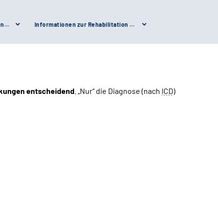
Hinweis für die Rehabilitation von Kindern und Jugendlichen
Informationen zur Rehabilitation bei Kindern und Jugendlichen finden Sie unter folgenden Punkten:
nkungen
entscheidend
. „Nur“ die Diagnose (nach
ICD
)