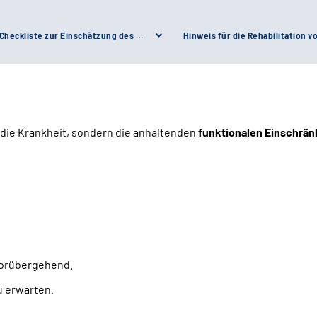
Checkliste zur Einschätzung des Reha-Bedarfs
 die Krankheit, sondern die anhaltenden
funktionalen
Einschrä
vorübergehend.
u erwarten.