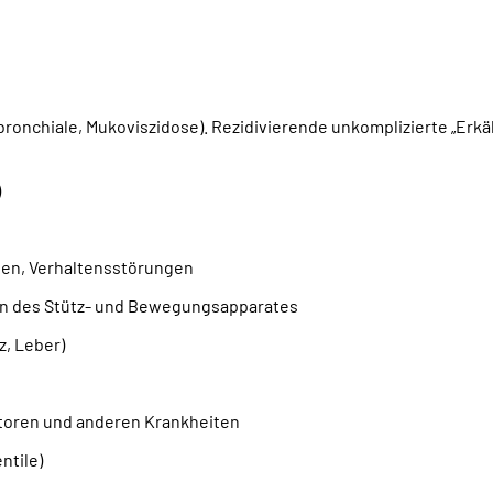
onchiale, Mukoviszidose). Rezidivierende unkomplizierte „Erkält
)
en, Verhaltensstörungen
en des Stütz- und Bewegungsapparates
z, Leber)
ktoren und anderen Krankheiten
ntile)