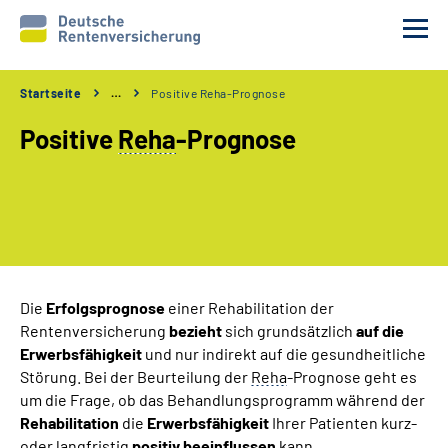
Startseite
…
Positive Reha-Prognose
Reha-Voraussetzungen
Positive
Reha
-Prognose
Ihre Aufgaben
Ablauf und Verfahren
Reha 1x1
Die
Erfolgsprognose
einer Rehabilitation der
Rentenversicherung
bezieht
sich grundsätzlich
auf die
Rente
Erwerbsfähigkeit
und nur indirekt auf die gesundheitliche
Störung. Bei der Beurteilung der
Reha
-Prognose geht es
Erweiterte Suche
um die Frage, ob das Behandlungsprogramm während der
Rehabilitation
die
Erwerbsfähigkeit
Ihrer Patienten kurz-
oder langfristig
positiv
beeinflussen
kann.