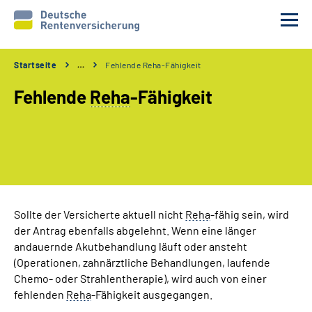
Startseite
…
Fehlende Reha-Fähigkeit
Reha-Voraussetzungen
Fehlende
Reha
-Fähigkeit
Ihre Aufgaben
Ablauf und Verfahren
Reha 1x1
Sollte der Versicherte aktuell nicht
Reha
-fähig sein, wird
der Antrag ebenfalls abgelehnt. Wenn eine länger
Rente
andauernde Akutbehandlung läuft oder ansteht
(Operationen, zahnärztliche Behandlungen, laufende
Erweiterte Suche
Chemo- oder Strahlentherapie), wird auch von einer
fehlenden
Reha
-Fähigkeit ausgegangen.