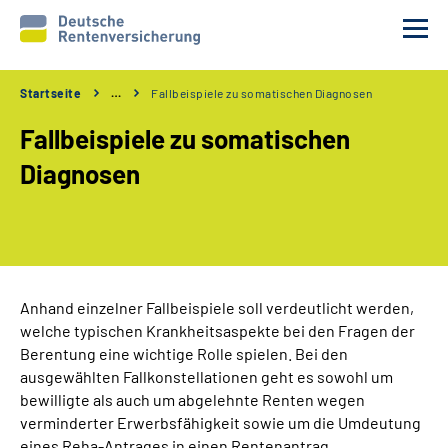
Startseite
…
Fallbeispiele zu somatischen Diagnosen
Reha-Voraussetzungen
Fallbeispiele zu somatischen
Ihre Aufgaben
Diagnosen
Ablauf und Verfahren
Reha 1x1
Anhand einzelner Fallbeispiele soll verdeutlicht werden,
welche typischen Krankheitsaspekte bei den Fragen der
Rente
Berentung eine wichtige Rolle spielen. Bei den
ausgewählten Fallkonstellationen geht es sowohl um
Erweiterte Suche
bewilligte als auch um abgelehnte Renten wegen
verminderter Erwerbsfähigkeit sowie um die Umdeutung
eines Reha-Antrages in einen Rentenantrag.