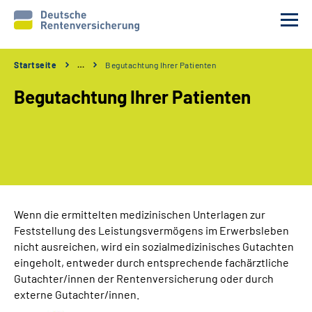
Startseite
…
Begutachtung Ihrer Patienten
Reha-Voraussetzungen
Begutachtung Ihrer Patienten
Ihre Aufgaben
Ablauf und Verfahren
Reha 1x1
Wenn die ermittelten medizinischen Unterlagen zur
Feststellung des Leistungsvermögens im Erwerbsleben
Rente
nicht ausreichen, wird ein sozialmedizinisches Gutachten
eingeholt, entweder durch entsprechende fachärztliche
Erweiterte Suche
Gutachter/innen der Rentenversicherung oder durch
externe Gutachter/innen.