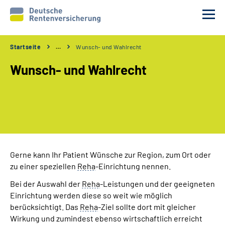
Startseite
…
Wunsch- und Wahlrecht
Reha-Voraussetzungen
Wunsch- und Wahlrecht
Ihre Aufgaben
Ablauf und Verfahren
Reha 1x1
Gerne kann Ihr Patient Wünsche zur Region, zum Ort oder
zu einer speziellen
Reha
-Einrichtung nennen.
Rente
Bei der Auswahl der
Reha
-Leistungen und der geeigneten
Erweiterte Suche
Einrichtung werden diese so weit wie möglich
berücksichtigt. Das
Reha
-Ziel sollte dort mit gleicher
Wirkung und zumindest ebenso wirtschaftlich erreicht