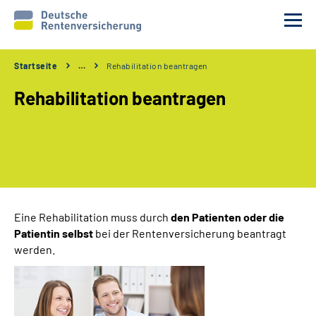
Startseite
…
Rehabilitation beantragen
Reha-Voraussetzungen
Rehabilitation beantragen
Ihre Aufgaben
Ablauf und Verfahren
Reha 1x1
Eine Rehabilitation muss durch
den Patienten oder die
Patientin
selbst
bei der Rentenversicherung beantragt
Rente
werden.
Erweiterte Suche